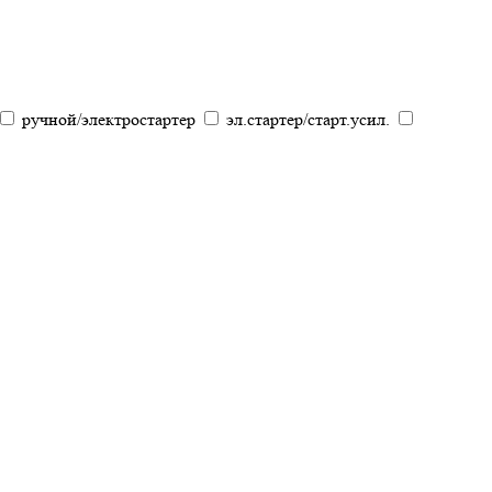
ручной/электростартер
эл.стартер/старт.усил.