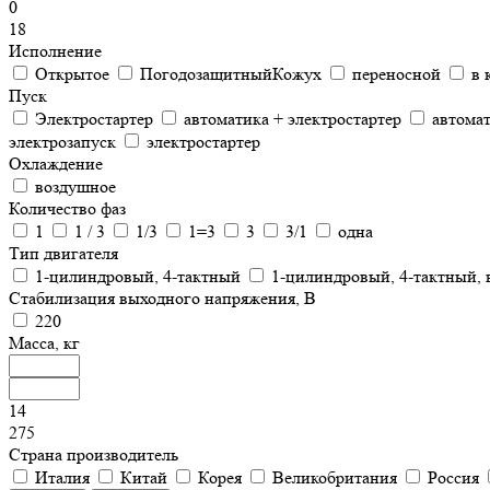
0
18
Исполнение
Открытое
ПогодозащитныйКожух
переносной
в 
Пуск
Электростартер
автоматика + электростартер
автома
электрозапуск
электростартер
Охлаждение
воздушное
Количество фаз
1
1 / 3
1/3
1=3
3
3/1
одна
Тип двигателя
1-цилиндровый, 4-тактный
1-цилиндровый, 4-тактный,
Стабилизация выходного напряжения, В
220
Масса, кг
14
275
Страна производитель
Италия
Китай
Корея
Великобритания
Россия