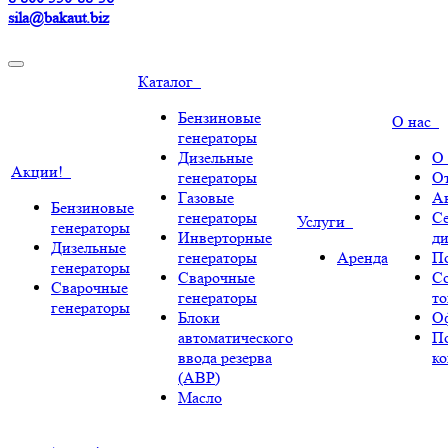
sila@bakaut.biz
Каталог
Бензиновые
О нас
генераторы
Дизельные
О
Акции!
генераторы
О
Газовые
А
Бензиновые
генераторы
С
Услуги
генераторы
Инверторные
ди
Дизельные
генераторы
Аренда
По
генераторы
Сварочные
С
Сварочные
генераторы
т
генераторы
Блоки
О
автоматического
П
ввода резерва
к
(АВР)
Масло