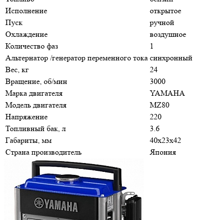
Исполнение
открытое
Пуск
ручной
Охлаждение
воздушное
Количество фаз
1
Альтернатор /генератор переменного тока
синхронный
Вес, кг
24
Вращение, об/мин
3000
Марка двигателя
YAMAHA
Модель двигателя
MZ80
Напряжение
220
Топливный бак, л
3.6
Габариты, мм
40х23х42
Страна производитель
Япония