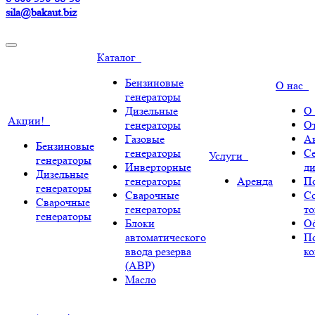
sila@bakaut.biz
Каталог
Бензиновые
О нас
генераторы
Дизельные
О
Акции!
генераторы
О
Газовые
А
Бензиновые
генераторы
С
Услуги
генераторы
Инверторные
ди
Дизельные
генераторы
Аренда
По
генераторы
Сварочные
С
Сварочные
генераторы
т
генераторы
Блоки
О
автоматического
П
ввода резерва
к
(АВР)
Масло