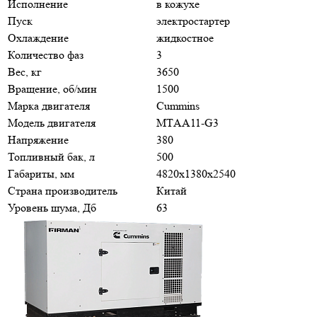
Исполнение
в кожухе
Пуск
электростартер
Охлаждение
жидкостное
Количество фаз
3
Вес, кг
3650
Вращение, об/мин
1500
Марка двигателя
Cummins
Модель двигателя
МTАA11-G3
Напряжение
380
Топливный бак, л
500
Габариты, мм
4820x1380x2540
Страна производитель
Китай
Уровень шума, Дб
63