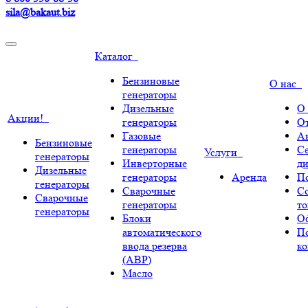
sila@bakaut.biz
Каталог
Бензиновые
О нас
генераторы
Дизельные
О
Акции!
генераторы
О
Газовые
А
Бензиновые
генераторы
С
Услуги
генераторы
Инверторные
ди
Дизельные
генераторы
Аренда
По
генераторы
Сварочные
С
Сварочные
генераторы
т
генераторы
Блоки
О
автоматического
П
ввода резерва
к
(АВР)
Масло