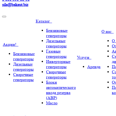
sila@bakaut.biz
Каталог
Бензиновые
О нас
генераторы
Дизельные
О
Акции!
генераторы
О
Газовые
А
Бензиновые
генераторы
С
Услуги
генераторы
Инверторные
ди
Дизельные
генераторы
Аренда
По
генераторы
Сварочные
С
Сварочные
генераторы
т
генераторы
Блоки
О
автоматического
П
ввода резерва
к
(АВР)
Масло