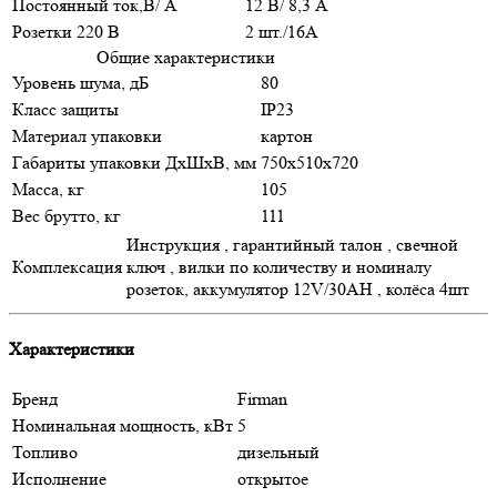
Постоянный ток,В/ А
12 В/ 8,3 А
Розетки 220 В
2 шт./16A
Общие характеристики
Уровень шума, дБ
80
Класс защиты
IP23
Материал упаковки
картон
Габариты упаковки ДхШхВ, мм
750х510х720
Масса, кг
105
Вес брутто, кг
111
Инструкция , гарантийный талон , свечной
Комплексация
ключ , вилки по количеству и номиналу
розеток, аккумулятор 12V/30AH , колёса 4шт
Характеристики
Бренд
Firman
Номинальная мощность, кВт
5
Топливо
дизельный
Исполнение
открытое