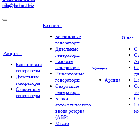
sila@bakaut.biz
Каталог
Бензиновые
О нас
генераторы
Дизельные
О
Акции!
генераторы
О
Газовые
А
Бензиновые
генераторы
С
Услуги
генераторы
Инверторные
ди
Дизельные
генераторы
Аренда
По
генераторы
Сварочные
С
Сварочные
генераторы
т
генераторы
Блоки
О
автоматического
П
ввода резерва
к
(АВР)
Масло